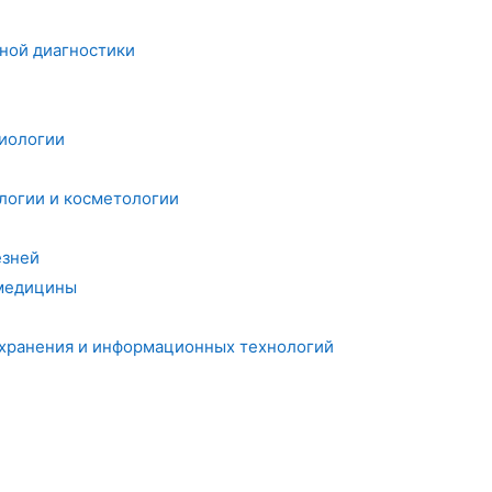
ной диагностики
миологии
логии и косметологии
езней
 медицины
охранения и информационных технологий