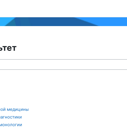
ьтет
са
йной медицины
иагностики
ьмонологии